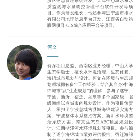
洪区信息管理系统开发、天津生态城水系水
质监测与水量调控管理平台软件开发等项
目。作为研发组长，他还参与过
宁波市排水
有限公司地理信息平台开发、江西省自动站
联网项目-GIS综合应用平台等项目。
何文
资深项目总监、西南区业务经理，中山大学
生态学硕士，擅长水环境治理、生态修复、
海绵城市规划与设计。何文在环境与生态规
划领域拥有多年工作经验，结合其自身对
“
海
绵城市
”
及
“
生态规划
”
的理解，参与了遂宁、
宁波、新沂、宿迁、如皋等多个国家级、省
级海绵试点城市的规划设计。作为项目负责
人，承担了宁波慈城古县城海绵建设实施方
案、宁波整体水系整治方案、新沂水环境整
治系统方案、南京生态岛
ABC
顶层规划设
计、江西槠溪河水环境规划等项目。参与编
制了遂宁海绵城市绩效评估报告、宿迁海绵