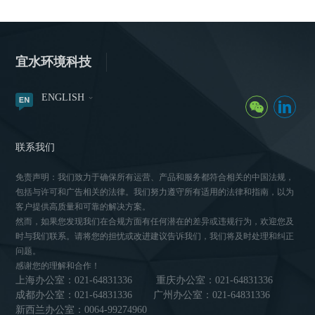
宜水环境科技
ENGLISH
联系我们
免责声明：我们致力于确保所有运营、产品和服务都符合相关的中国法规，
包括与许可和广告相关的法律。我们努力遵守所有适用的法律和指南，以为
客户提供高质量和可靠的解决方案。
然而，如果您发现我们在合规方面有任何潜在的差异或违规行为，欢迎您及
时与我们联系。请将您的担忧或改进建议告诉我们，我们将及时处理和纠正
问题。
感谢您的理解和合作！
上海办公室：021-64831336
重庆办公室：021-64831336
成都办公室：021-64831336
广州办公室：021-64831336
新西兰办公室：0064-99274960