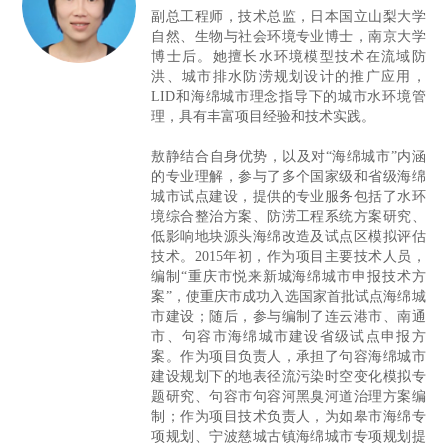
副总工程师，技术总监，日本国立山梨大学
自然、生物与社会环境专业博士，南京大学
博士后。她擅长水环境模型技术在流域防
洪、城市排水防涝规划设计的推广应用，
LID和海绵城市理念指导下的城市水环境管
理，具有丰富项目经验和技术实践。
敖静结合自身优势，以及对“海绵城市”内涵
的专业理解，参与了多个国家级和省级海绵
城市试点建设，提供的专业服务包括了水环
境综合整治方案、防涝工程系统方案研究、
低影响地块源头海绵改造及试点区模拟评估
技术。2015年初，作为项目主要技术人员，
编制“重庆市悦来新城海绵城市申报技术方
案”，使重庆市成功入选国家首批试点海绵城
市建设；随后，参与编制了连云港市、南通
市、句容市海绵城市建设省级试点申报方
案。作为项目负责人，承担了句容海绵城市
建设规划下的地表径流污染时空变化模拟专
题研究、句容市句容河黑臭河道治理方案编
制；作为项目技术负责人，为如皋市海绵专
项规划、宁波慈城古镇海绵城市专项规划提