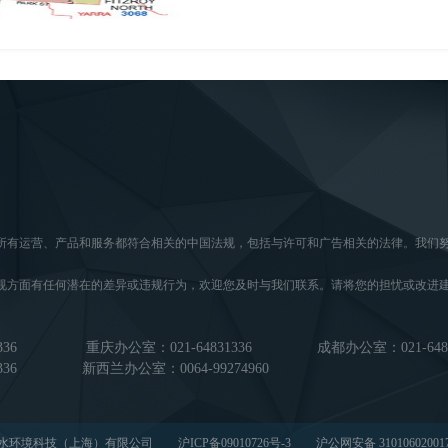
所有运营、产品和服务都符合相关的中国法规，包括与许可和广告相关的法律。我们
。
规方面有任何潜在的差异或违规行为，欢迎您及时与我们联系。请将您的担忧或改进
336
重庆办公室：021-64831336
成都办公室：021-6483
36
新西兰办公室：0064-99274960
宜水环境科技（上海）有限公司
沪ICP备09010726号-3
沪公网安备 31010602001