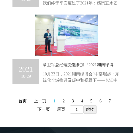
我们终于平安度过了2021年；感恩宜水团
队和所有给予信任、...
章卫军总经理受邀参加『2021湖南绿博会』海绵高峰论坛并作交流发言
2021
10月23日，2021湖南绿博会“中部崛起：系
10-29
统化全域推进及碳中和视野下——长江中
游城市群海绵城市建...
首页
上一页
1
2
3
4
5
6
7
下一页
尾页