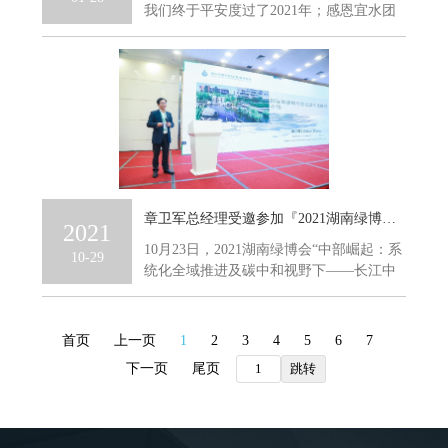
我们终于平安度过了2021年；感恩宜水团
队和所有给予信任、...
章卫军总经理受邀参加『2021湖南绿博会』海绵高峰论坛并作交流发言
2021
10月23日，2021湖南绿博会“中部崛起：系
10-29
统化全域推进及碳中和视野下——长江中
游城市群海绵城市建...
首页
上一页
1
2
3
4
5
6
7
下一页
尾页